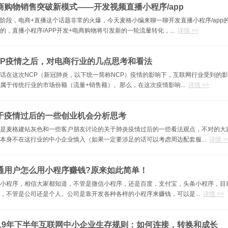
商购物销售突破新模式——开发视频直播小程序/app
阶段，电商+直播这个话题非常的火爆，今天麦格小编来聊一聊开发直播小程序/ap
的，直播小程序/APP开发+电商购物将引发新的一轮流量转化，...
详情 >>
CP疫情之后，对电商行业的几点思考和看法
话在这次NCP（新冠肺炎，以下统一简称NCP）疫情的影响下，互联网行业受到的
属于传统行业的市场份额（流量+销售额）。那么，在这次疫情影响...
详情 >>
于疫情过后的一些创业机会分析思考
是麦格建站灰色和一些客户朋友讨论的关于肺炎疫情过后的一些看法观点，不对的大
本身不在这行业的中小企业慎入（如果一定要涉足的话可以考虑周边配套服...
详情 >
通用户怎么用小程序赚钱?原来如此简单！
小程序，相信大家都知道，不管是微信小程序，还是百度，支付宝，头条小程序，目
，不管是公司还是个人。公司是靠开发各种各样的小程序来赚钱，可以是...
详情 >>
019年下半年互联网中小企业生存规则：如何连接，转换和成长