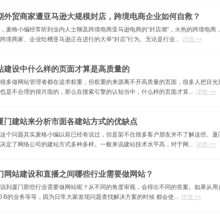
期外贸商家遭亚马逊大规模封店，跨境电商企业如何自救？
，麦格小编经常听到业内人士聊及跨境电商亚马逊电商的“封店潮”，火热的跨境电商
跨境商家、企业吐槽亚马逊正在进行的大举“封店”行为。无论是行业...
详情 >>
站建设中什么样的页面才算是高质量的
很多做网站管理者都在追求权重，但权重的来源离不开高质量的页面，很多人把目光
也是不合理的很片面的，那么在搜索引擎的认知当中，什么样的页面才算...
详情 >>
厦门建站来分析市面各建站方式的优缺点
这个问题其实麦格小编以前已经有说过，但是架不住很多客户朋友并不了解这些。厦
决定了网络公司的建站方式多种多样。一般来说建站技术水平高，对于网...
详情 >>
门网站建设和直播之间哪些行业需要做网站？
说到厦门那些行业需要做网站呢？从不同的角度审视，会得出不同的答案。如果从用
O B的业务等等，因为日常大家发现问题查找解决方案的时候 都会使...
详情 >>