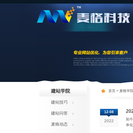
建站学院
首页
> 麦格学
建站技巧
2
12-08
建站问答
如今
2022
麦格动态
单化