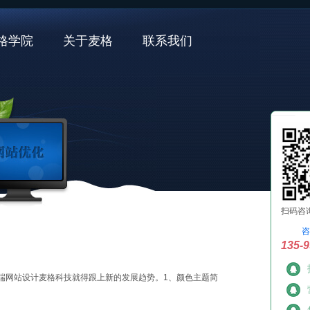
格学院
关于麦格
联系我们
扫码咨
咨
135-9
端网站设计麦格科技就得跟上新的发展趋势。1、颜色主题简