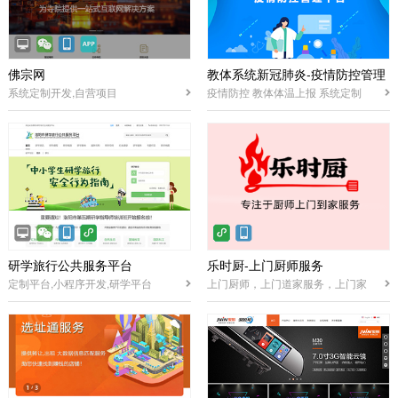
佛宗网
教体系统新冠肺炎-疫情防控管理
系统定制开发,自营项目
疫情防控 教体体温上报 系统定制
平台
研学旅行公共服务平台
乐时厨-上门厨师服务
定制平台,小程序开发,研学平台
上门厨师，上门道家服务，上门家
政