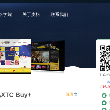
格学院
关于麦格
联系我们
扫码咨
咨
135-9
TC Buy+
返回