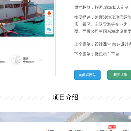
属性标签：旅游,旅游私人定制
摘要描述：迪拜沙漠玫瑰国际
店、景区、车队导游等企业为
团。而母公司中国东海建设集团
迪拜成功合作项目有第八大奇观
上个案例：
设计课堂 缔造设计
领导品牌，成为当地行业翘楚
下个案例：
微巴租车平台
访问该网站
我要咨询
项目介绍