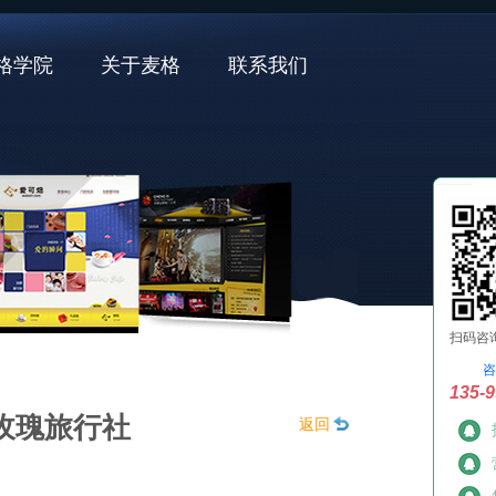
格学院
关于麦格
联系我们
扫码咨
咨
135-9
玫瑰旅行社
返回