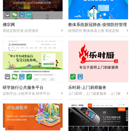
佛宗网
教体系统新冠肺炎-疫情防控管理
系统定制开发,自营项目
疫情防控 教体体温上报 系统定制
平台
研学旅行公共服务平台
乐时厨-上门厨师服务
定制平台,小程序开发,研学平台
上门厨师，上门道家服务，上门家
政