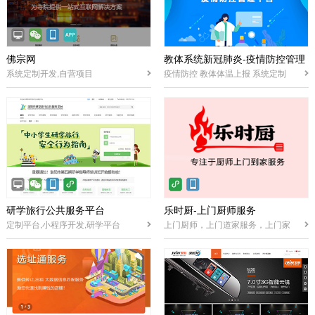
佛宗网
教体系统新冠肺炎-疫情防控管理
系统定制开发,自营项目
疫情防控 教体体温上报 系统定制
平台
研学旅行公共服务平台
乐时厨-上门厨师服务
定制平台,小程序开发,研学平台
上门厨师，上门道家服务，上门家
政