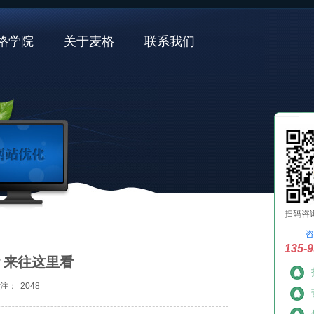
格学院
关于麦格
联系我们
扫码咨
咨
135-9
？来往这里看
注：
2048