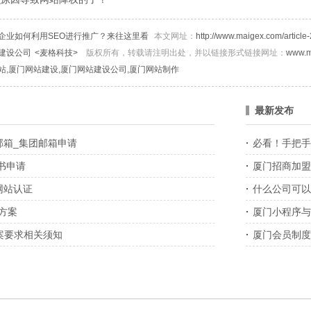
企业如何利用SEO进行推广？来往这里看
本文网址：
http://www.maigex.com/article-
建设公司
<麦格科技>
版权所有，转载请注明出处，并以链接形式链接网址：
www.m
站,厦门网站建设,厦门网站建设公司,厦门网站制作
最新发布
邮箱_集团邮箱申请
·
必看！手把手教
+全套高阶喂饭
书申请
·
厦门招商加盟
网站认证
·
什么公司可以
方案
·
厦门小程序与
备案要求相关须知
·
厦门会员制度
么规划