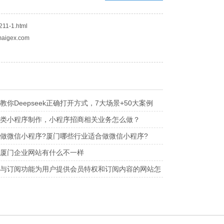
211-1.html
aigex.com
你Deepseek正确打开方式，7大场景+50大案例
指令+本地部署方式！全网99%的人都不知道！！
类小程序制作，小程序招商相关业务怎么做？
做微信小程序?厦门哪些行业适合做微信小程序?
厦门企业网站有什么不一样
与订阅功能为用户提供会员特权和订阅内容的网站怎