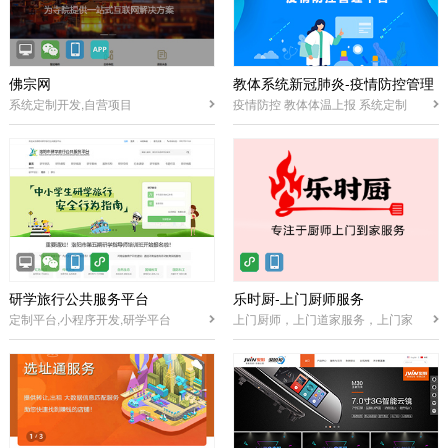
佛宗网
教体系统新冠肺炎-疫情防控管理
系统定制开发,自营项目
疫情防控 教体体温上报 系统定制
平台
研学旅行公共服务平台
乐时厨-上门厨师服务
定制平台,小程序开发,研学平台
上门厨师，上门道家服务，上门家
政