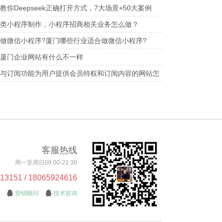
你Deepseek正确打开方式，7大场景+50大案例
指令+本地部署方式！全网99%的人都不知道！！
类小程序制作，小程序招商相关业务怎么做？
做微信小程序?厦门哪些行业适合做微信小程序?
厦门企业网站有什么不一样
与订阅功能为用户提供会员特权和订阅内容的网站怎
客服热线
周一至周日09:00-21:30
151 / 18065924616
营销顾问
技术咨询