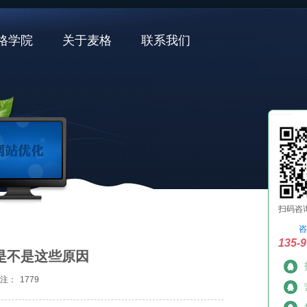
格学院
关于麦格
联系我们
扫码咨
咨
135-9
是不是这些原因
注：
1779