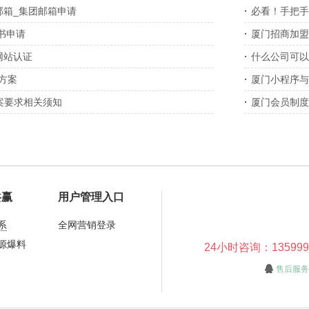
邮箱_集团邮箱申请
·
必看！手把手教
+全套高阶喂饭
书申请
·
厦门招商加盟
网站认证
·
什么公司可以
方案
·
厦门小程序与
备案要求相关须知
·
厦门会员制度
么规划
共赢
用户管理入口
系
全网营销登录
源爆料
24小时咨询：13599913
售后服务