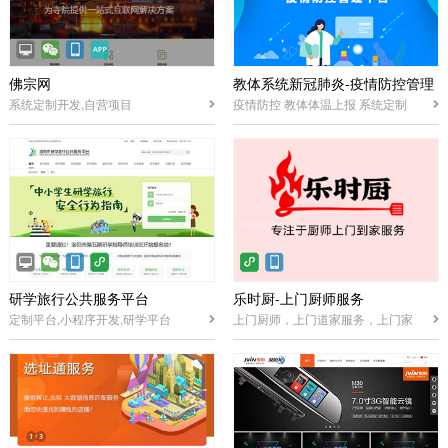
佛宗网
教体系统新冠肺炎-疫情防控管理
系统定制开发,自营项目
疫情防控 教体体温上报 系统定制
平台
研学旅行公共服务平台
乐时厨-上门厨师服务
定制平台,小程序开发,研学平台
上门厨师，上门道家服务，上门家
政